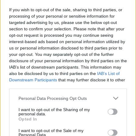
Gábor volt Fidesz-politikus, ATV, 2021. március 31.)
If you wish to opt-out of the sale, sharing to third parties, or
Választásokkal szentesített diktatúra. (Bruck András
processing of your personal or sensitive information for
publicista, Facebook.com, 2021. május 23.)
targeted advertising by us, please use the below opt-out
section to confirm your selection. Please note that after your
A diktatúra nem egyeztet. Uralkodik. (Kardos András
opt-out request is processed you may continue seeing
publicista, Facebook.com, 2022. július 12.)
interest-based ads based on personal information utilized by
us or personal information disclosed to third parties prior to
Puha diktatúra. (Stefano Bottoni félig magyar
your opt-out. You may separately opt-out of the further
történész, rtl.hu, 2023. május 31.)
disclosure of your personal information by third parties on the
IAB’s list of downstream participants. This information may
Politikai okokból ma már csak diktatúrák büntetnek.
also be disclosed by us to third parties on the
IAB’s List of
(Kukorelly Endre író, Index.hu, 2024. január 18.)
Downstream Participants
that may further disclose it to other
third parties.
Egy diktatúrát nem lehetett volna választáson
Please note that this website/app uses one or more Google
Personal Data Processing Opt Outs
megbuktatni. (Pottyondy Edina publicista,
services and may gather and store information including but
YouTube.com, 2026. május 26.)
not limited to your visit or usage behaviour. You may click to
I want to opt-out of the Sharing of my
personal data.
grant or deny consent to Google and its third-party tags to
Az Orbán-rendszer nem totális diktatúra volt, hanem
Opted In
use your data for below specified purposes in below Google
a demokrácia látszatába csomagolt önkényuralom.
consent section.
I want to opt-out of the Sale of my
(Bartus László újságíró, Amerikai Népszava, 2026.
Personal Data.