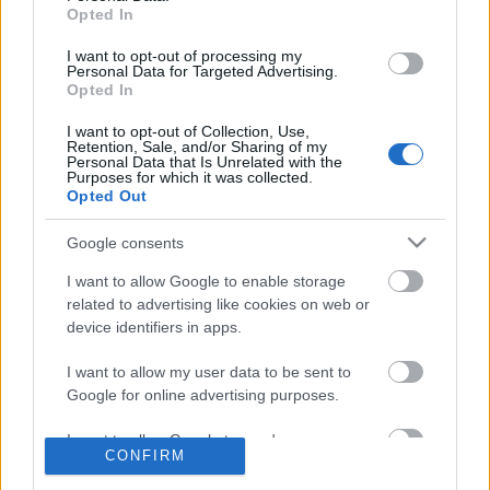
május 29.)
Opted In
I want to opt-out of processing my
Personal Data for Targeted Advertising.
Opted In
I want to opt-out of Collection, Use,
Retention, Sale, and/or Sharing of my
Personal Data that Is Unrelated with the
Purposes for which it was collected.
Ajánlott bejegyzések:
Opted Out
Google consents
Tíz mondat a 80 éves forintról
I want to allow Google to enable storage
related to advertising like cookies on web or
device identifiers in apps.
I want to allow my user data to be sent to
Tíz mondat Erdélyről
Google for online advertising purposes.
I want to allow Google to send me
CONFIRM
personalized advertising.